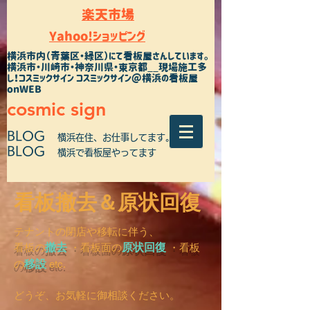
楽天市場
Yahoo!ショッピング
横浜市内（青葉区・緑区）にて看板屋さんしています。
横浜市・川崎市・神奈川県・東京都__現場施工多
し！コスミックサイン コスミックサイン＠横浜の看板屋
onWEB
cosmic sign
BLOG
横浜在住、お仕事してます。
BLOG
横浜で看板屋やってます
看板撤去＆原状回復
テナントの閉店や移転に伴う、
撤去
原状回復
看板の
・看板面の
・看板
移設
の
etc.
どうぞ、お気軽に御相談ください。