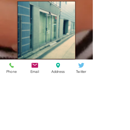
Phone
Email
Address
Twitter
【 撤去作業中
】