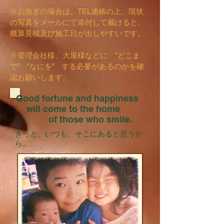
※お急ぎの場合は、TEL連絡の上、現状
の写真をメールにて添付して戴けると、
概算見積及び施工日が出しやすいです。
※管理会社様、大屋様などに ”どこま
で” ”なにを” する必要があるのかを確
認お願いします。
Good fortune and happiness
will come to the home
of those who smile.
きっと、いつも、そこにあると思うか
ら。